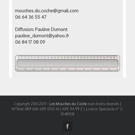
mouches.du.coche@gmail.com
06 64 36 55 47
Diffusion: Pauline Dumont
pauline_dumont@yahoo.fr
06 84 17 08 09
Copyright 2011-2017 -
Les Mouches du Coche
tout droits réservés |
N°Siret 489-665-695-000-16 | APE 94 99 Z | Licence Spectacle n° 2-
1048158
Facebook